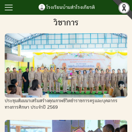
Skip
โรงเรียนบ้านสำโรงเกียรติ
to
content
Search
วิชาการ
for:
รก
ำโรงเกียรติ
เกียรติยศ
ิจกรรม
นับสนุนการบริหาร
ยน
ประชุมสัมมนาเสริมสร้างคุณภาพชีวิตข้าราชการครูและบุคลากร
ลสารสนเทศ
ทางการศึกษา ประจำปี 2569
เรา