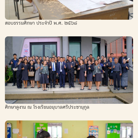
สอบธรรมศึกษา ประจำปี พ.ศ. ๒๕๖๘
ศึกษาดูงาน ณ โรงเรียนอนุบาลศรีประชานุกูล