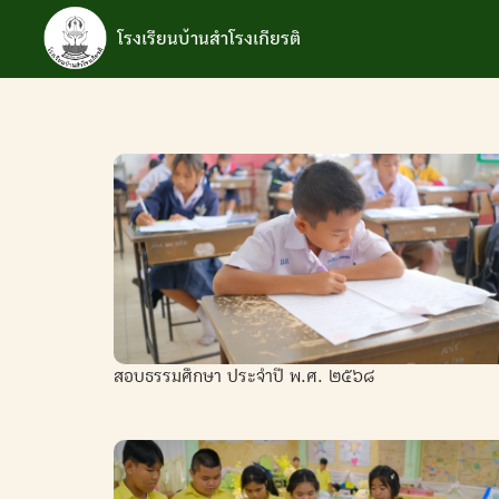
Skip
to
โรงเรียนบ้านสำโรงเกียรติ
content
S
fo
สอบธรรมศึกษา ประจำปี พ.ศ. ๒๕๖๘