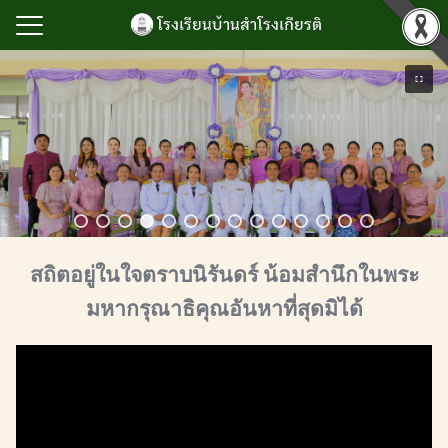
Skip
โรงเรียนบ้านสำโรงเกียรติ
to
content
Search
for:
แรก
ำโรงเกียรติ
เกียรติยศ
ิจกรรม
สถิตอยู่ในใจตราบนิรันดร์
น้อมสำนึกในพระ
นับสนุนการบริหาร
มหากรุณาธิคุณอันหาที่สุดมิได้
ยน
ลสารสนเทศ
เรา