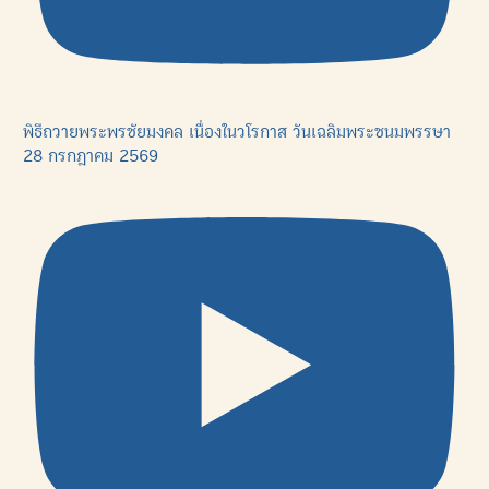
พิธีถวายพระพรชัยมงคล เนื่องในวโรกาส วันเฉลิมพระชนมพรรษา
28 กรกฎาคม 2569