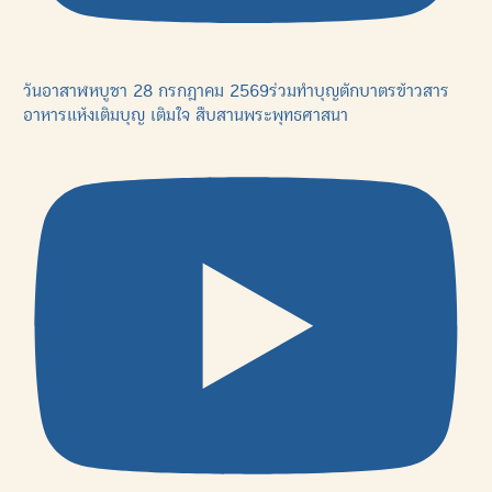
วันอาสาฬหบูชา 28 กรกฎาคม 2569ร่วมทำบุญตักบาตรข้าวสาร
อาหารแห้งเติมบุญ เติมใจ สืบสานพระพุทธศาสนา