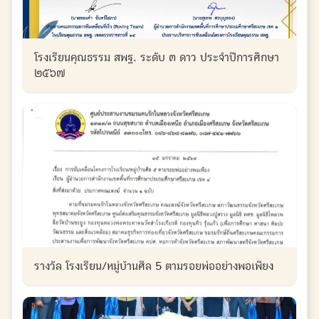
โรงเรียนคุณธรรม สพฐ. ระดับ ๓ ดาว ประจำปีการศึกษา
๒๕๖๗
รางวัล โรงเรียน/หมู่บ้านศีล 5 ตามรอยพ่ออย่างพอเพียง