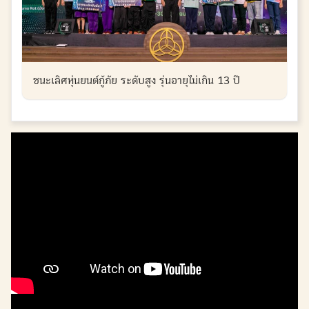
ชนะเลิศหุ่นยนต์กู้ภัย ระดับสูง รุ่นอายุไม่เกิน 13 ปี