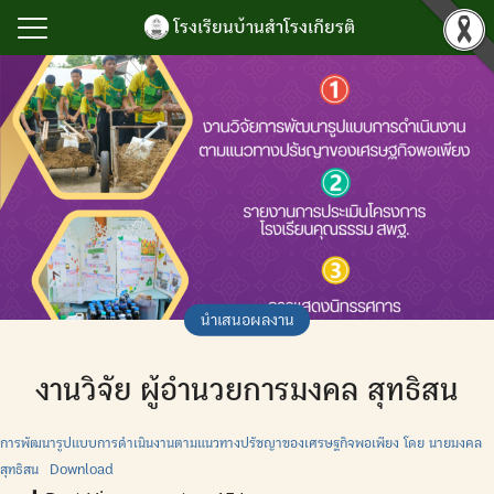
Skip
โรงเรียนบ้านสำโรงเกียรติ
to
content
Search
for:
รก
ำโรงเกียรติ
เกียรติยศ
ิจกรรม
นับสนุนการบริหาร
นำเสนอผลงาน
ยน
งานวิจัย ผู้อำนวยการมงคล สุทธิสน
ลสารสนเทศ
เรา
การพัฒนารูปแบบการดำเนินงานตามแนวทางปรัชญาของเศรษฐกิจพอเพียง โดย นายมงคล
สุทธิสน
Download