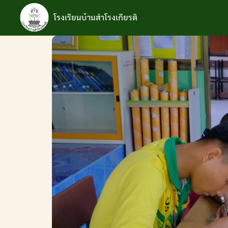
Skip
to
โรงเรียนบ้านสำโรงเกียรติ
content
S
fo