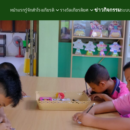
ข่าวกิจกรรม
หน้าแรก
รู้จักสำโรงเกียรติ
รางวัลเกียรติยศ
ระบบ
earch
r: