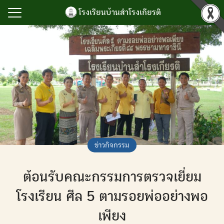
Skip
โรงเรียนบ้านสำโรงเกียรติ
to
content
Search
for:
รก
ำโรงเกียรติ
เกียรติยศ
กิจกรรม
นับสนุนการบริหาร
ข่าวกิจกรรม
ยน
ต้อนรับคณะกรรมการตรวจเยี่ยม
ลสารสนเทศ
เรา
โรงเรียน ศีล 5 ตามรอยพ่ออย่างพอ
เพียง