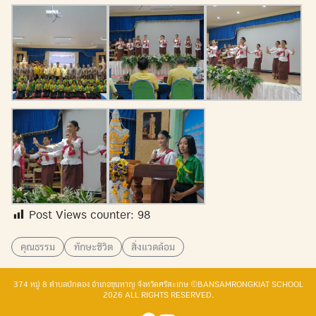
Post Views counter:
98
คุณธรรม
ทักษะชีวิต
สิ่งแวดล้อม
374 หมู่ 8 ตำบลบักดอง อำเภอขุนหาญ จังหวัดศรีสะเกษ ©BANSAMRONGKIAT SCHOOL
2026 ALL RIGHTS RESERVED.