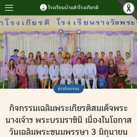
Skip
โรงเรียนบ้านสำโรงเกียรติ
to
content
Search
for:
รก
ำโรงเกียรติ
เกียรติยศ
กิจกรรม
นับสนุนการบริหาร
ข่าวกิจกรรม
ยน
กิจกรรมเฉลิมพระเกียรติสมเด็จพระ
ลสารสนเทศ
เรา
นางเจ้าฯ พระบรมราชินี เนื่องในโอกาส
วันเฉลิมพระชนมพรรษา 3 มิถุนายน