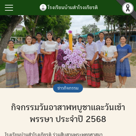
Skip
โรงเรียนบ้านสำโรงเกียรติ
to
content
Search
for:
รก
ำโรงเกียรติ
เกียรติยศ
กิจกรรม
นับสนุนการบริหาร
ข่าวกิจกรรม
ยน
กิจกรรมวันอาสาฬหบูชาและวันเข้า
ลสารสนเทศ
เรา
พรรษา ประจำปี 2568
โรงเรียนบ้านสำโรงเกียรติ ร่วมสืบสานพระพุทธศาสนา