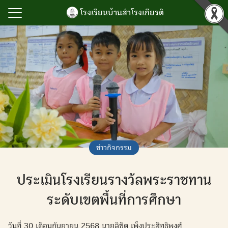
Skip
โรงเรียนบ้านสำโรงเกียรติ
to
content
Search
for:
รก
ำโรงเกียรติ
เกียรติยศ
กิจกรรม
นับสนุนการบริหาร
ข่าวกิจกรรม
ยน
ประเมินโรงเรียนรางวัลพระราชทาน
ลสารสนเทศ
เรา
ระดับเขตพื้นที่การศึกษา
วันที่ 30 เดือนกันยายน 2568 นายลิขิต เพ็งประสิทธิพงศ์