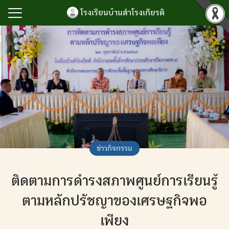
Skip
โรงเรียนบ้านสำโรงเกียรติ
to
content
Search
for:
รก
ำโรงเกียรติ
เกียรติยศ
กิจกรรม
นับสนุนการบริหาร
ข่าวกิจกรรม
ยน
ติดตามการดำรงสภาพศูนย์การเรียนรู้
ลสารสนเทศ
เรา
ตามหลักปรัชญาของเศรษฐกิจพอ
เพียง