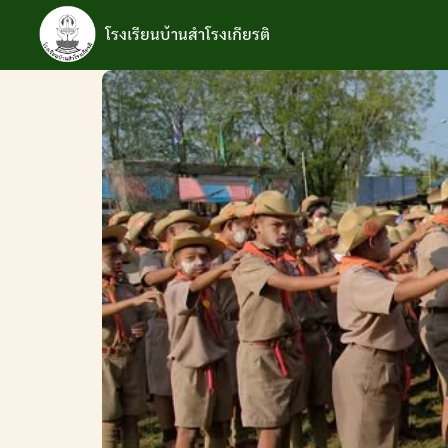
Skip
to
โรงเรียนบ้านสำโรงเกียรติ
content
S
fo