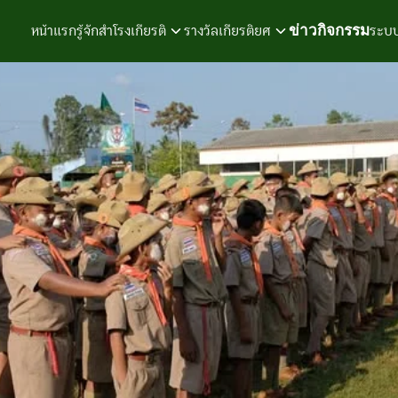
ข่าวกิจกรรม
หน้าแรก
รู้จักสำโรงเกียรติ
รางวัลเกียรติยศ
ระบบ
earch
r: