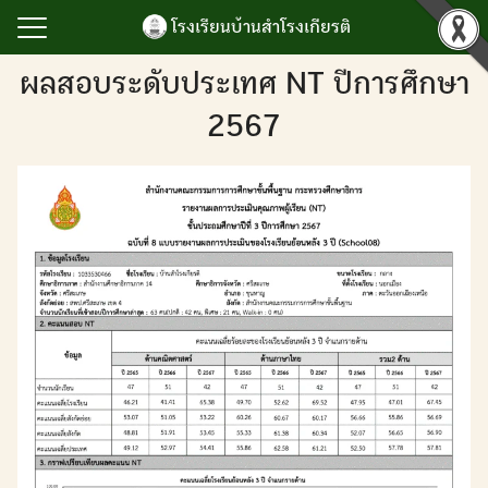
Skip
โรงเรียนบ้านสำโรงเกียรติ
to
content
Search
ผลสอบระดับประเทศ NT ปีการศึกษา
for:
2567
รก
ำโรงเกียรติ
เกียรติยศ
ิจกรรม
นับสนุนการบริหาร
ยน
ลสารสนเทศ
เรา