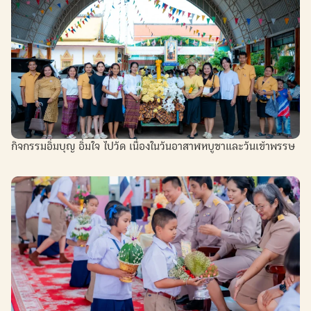
กิจกรรมอิ่มบุญ อิ่มใจ ไปวัด เนื่องในวันอาสาฬหบูชาและวันเข้าพรรษ