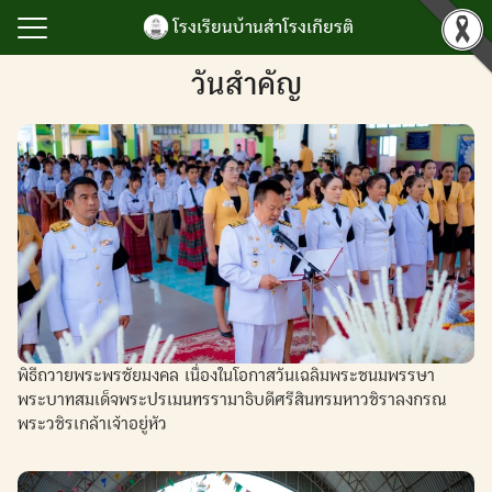
Skip
โรงเรียนบ้านสำโรงเกียรติ
to
content
Search
วันสำคัญ
for:
รก
ำโรงเกียรติ
เกียรติยศ
ิจกรรม
นับสนุนการบริหาร
ยน
พิธีถวายพระพรชัยมงคล เนื่องในโอกาสวันเฉลิมพระชนมพรรษา
ลสารสนเทศ
พระบาทสมเด็จพระปรเมนทรรามาธิบดีศรีสินทรมหาวชิราลงกรณ
เรา
พระวชิรเกล้าเจ้าอยู่หัว