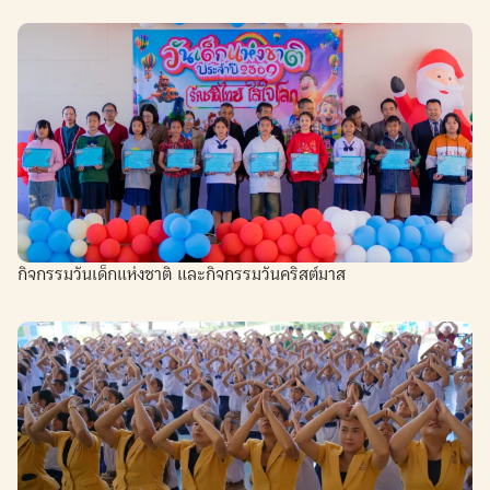
กิจกรรมวันเด็กแห่งชาติ และกิจกรรมวันคริสต์มาส